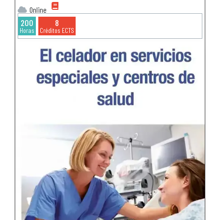
Online
200
8
Horas
Créditos ECTS