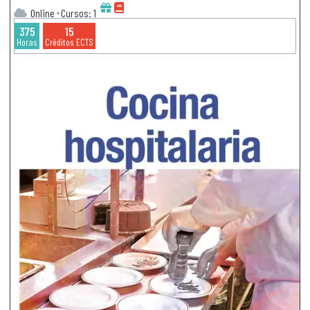
Online
Cursos: 1
375
15
Horas
Créditos ECTS