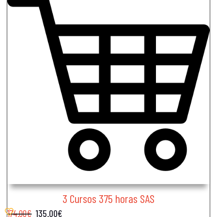
3 Cursos 375 horas SAS
174.00
€
135.00
€