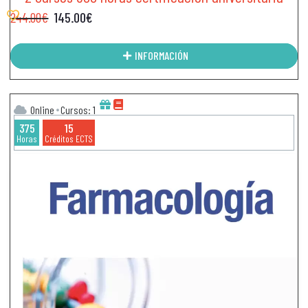
244.00
€
145.00
€
INFORMACIÓN
Online
Cursos: 1
375
15
Horas
Créditos ECTS