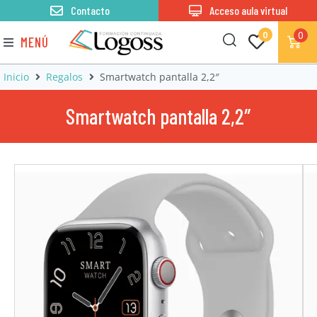
Contacto
Acceso aula virtual
0
0
MENÚ
Inicio
Regalos
Smartwatch pantalla 2,2″
Smartwatch pantalla 2,2″