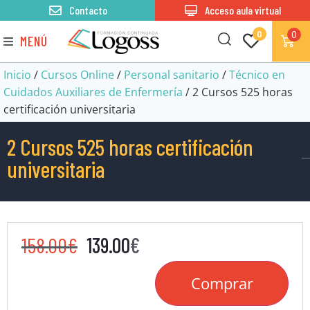
Contacto
Acceso aula virtual
0
0
MENÚ
Inicio
/
Cursos Online
/
Personal sanitario
/
Técnico en
Cuidados Auxiliares de Enfermería
/ 2 Cursos 525 horas
certificación universitaria
2 Cursos 525 horas certificación
universitaria
158.00
€
139.00
€
Comprar