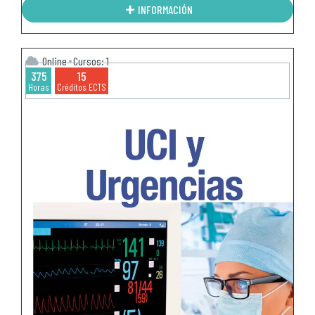
INFORMACIÓN
Online
Cursos: 1
375
15
Horas
Créditos ECTS