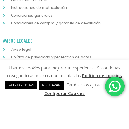
Instrucciones de matriculación
Condiciones generales
Condiciones de compra y garantía de devolución
AVISOS LEGALES
Aviso legal
Política de privacidad y protección de datos
Política de cookies
Usamos cookies para mejorar tu experiencia. Si continuas
navegando asumimos que aceptas las
Política de cookies
Descarga nuestra aplicación
para Android
. Cambiar los ajustes de cookies
RECHAZAR
ACEPTAR TODAS
Configurar Cookies
Copyright © 2026 Formación Continuada Logoss |
Diseño web
y
Desarrollo
Sumurdigital | All Rights Reserved