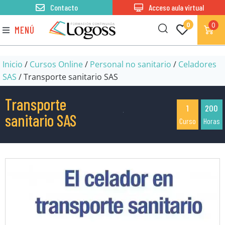
Contacto
Acceso aula virtual
0
0
MENÚ
Inicio
/
Cursos Online
/
Personal no sanitario
/
Celadores
SAS
/ Transporte sanitario SAS
Transporte
1
200
sanitario SAS
Curso
Horas