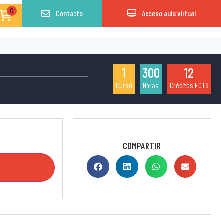
0
Contacto
Acceso aula virtual
1
300
12
Curso
Horas
Créditos ECTS
COMPARTIR