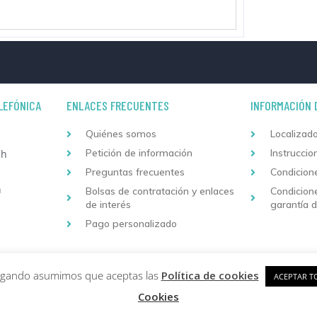
LEFÓNICA
ENLACES FRECUENTES
INFORMACIÓN 
Quiénes somos
Localizado
Petición de información
Instruccio
 h
Preguntas frecuentes
Condicion
h
Bolsas de contratación y enlaces
Condicion
de interés
garantía 
Pago personalizado
Copyright © 2026 Formación Continuada Logoss |
Diseño
vegando asumimos que aceptas las
Política de cookies
ACEPTAR T
Cookies