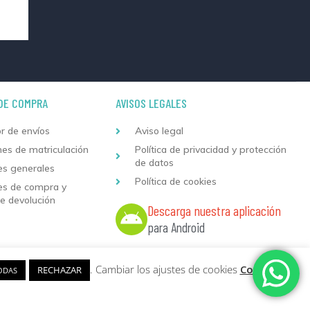
DE COMPRA
AVISOS LEGALES
r de envíos
Aviso legal
nes de matriculación
Política de privacidad y protección
de datos
es generales
Política de cookies
es de compra y
de devolución
Descarga nuestra aplicación
para Android
 web
y
Desarrollo
Sumurdigital | All Rights Reserved
. Cambiar los ajustes de cookies
Configurar
RECHAZAR
ODAS