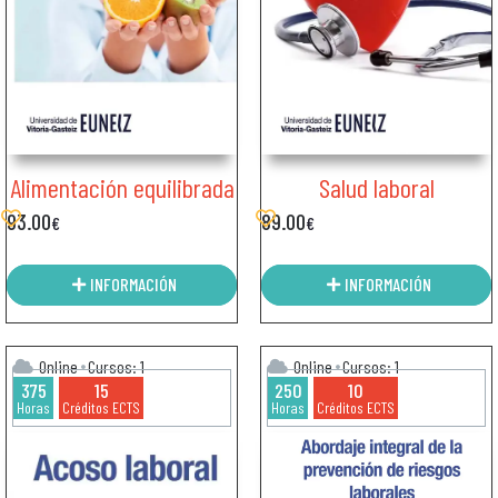
Alimentación equilibrada
Salud laboral
93.00
89.00
€
€
INFORMACIÓN
INFORMACIÓN
Online
Cursos: 1
Online
Cursos: 1
375
15
250
10
Horas
Créditos ECTS
Horas
Créditos ECTS