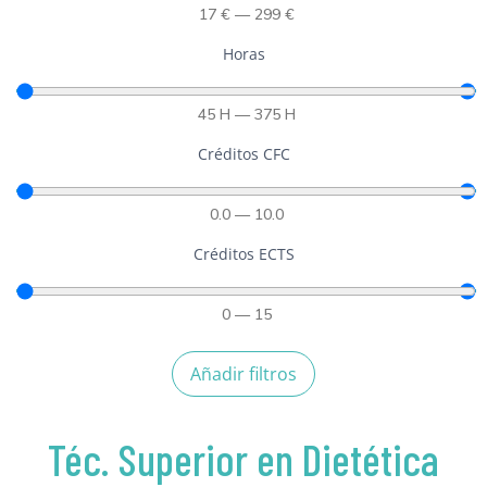
17
€
—
299
€
Horas
45
H
—
375
H
Créditos CFC
0.0
—
10.0
Créditos ECTS
0
—
15
Añadir filtros
Téc. Superior en Dietética