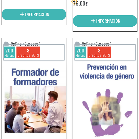
75.00
€
INFORMACIÓN
INFORMACIÓN
Online
Cursos: 1
Online
Cursos: 1
200
8
200
8
Horas
Créditos ECTS
Horas
Créditos ECTS