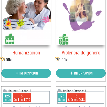
Humanización
Violencia de género
19.00
29.00
€
€
INFORMACIÓN
INFORMACIÓN
Online
Cursos: 1
Online
Cursos: 1
125
5
125
5
Horas
Créditos ECTS
Horas
Créditos ECTS