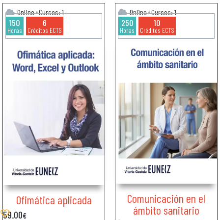
Online
Cursos: 1
Online
Cursos: 1
150
6
250
10
Horas
Créditos ECTS
Horas
Créditos ECTS
Comunicación en el
Ofimática aplicada
ámbito sanitario
59.00
€