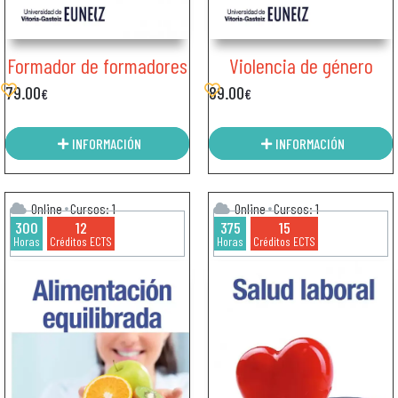
Formador de formadores
Violencia de género
79.00
89.00
€
€
INFORMACIÓN
INFORMACIÓN
Online
Cursos: 1
Online
Cursos: 1
300
12
375
15
Horas
Créditos ECTS
Horas
Créditos ECTS