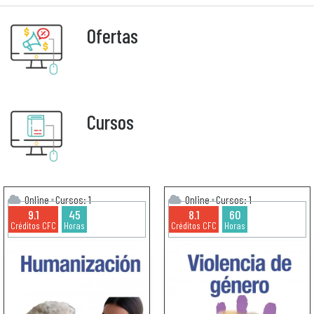
Ofertas
Cursos
Online
Cursos: 1
Online
Cursos: 1
9.1
45
8.1
60
Créditos CFC
Horas
Créditos CFC
Horas