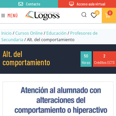
Contacto
Acceso aula virtual
0
0
MENÚ
Inicio
/
Cursos Online
/
Educación
/
Profesores de
Secundaria
/ Alt. del comportamiento
Alt. del
50
2
comportamiento
Horas
Créditos ECTS