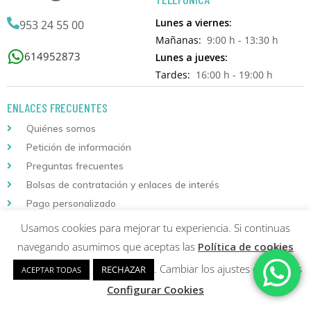
Lunes a viernes:
953 24 55 00
Mañanas:
9:00 h - 13:30 h
614952873
Lunes a jueves:
Tardes:
16:00 h - 19:00 h
ENLACES FRECUENTES
Quiénes somos
Petición de información
Preguntas frecuentes
Bolsas de contratación y enlaces de interés
Pago personalizado
Usamos cookies para mejorar tu experiencia. Si continuas
INFORMACIÓN DE COMPRA
navegando asumimos que aceptas las
Política de cookies
Localizador de envíos
. Cambiar los ajustes de cookies
RECHAZAR
ACEPTAR TODAS
Instrucciones de matriculación
Configurar Cookies
Condiciones generales