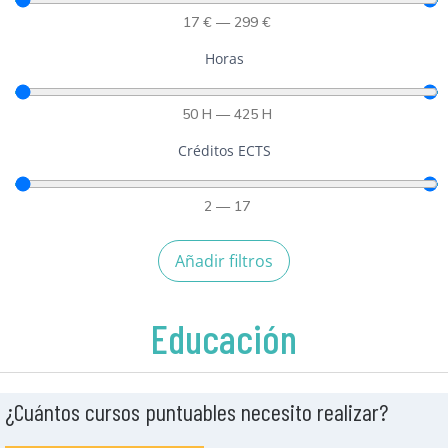
17
€
—
299
€
Horas
50
H
—
425
H
Créditos ECTS
2
—
17
Añadir filtros
Educación
¿Cuántos cursos puntuables necesito realizar?