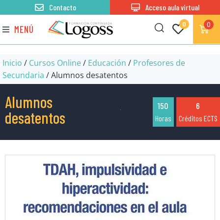
Contacto
Acceso aula virtual
0
0
MENÚ
Inicio
/
Cursos Online
/
Educación
/
Profesores de
Secundaria
/ Alumnos desatentos
Alumnos
150
6
desatentos
Horas
Créditos ECTS