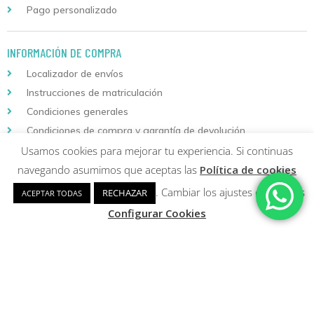
Pago personalizado
INFORMACIÓN DE COMPRA
Localizador de envíos
Instrucciones de matriculación
Condiciones generales
Condiciones de compra y garantía de devolución
Usamos cookies para mejorar tu experiencia. Si continuas
navegando asumimos que aceptas las
Política de cookies
AVISOS LEGALES
. Cambiar los ajustes de cookies
RECHAZAR
ACEPTAR TODAS
Aviso legal
Configurar Cookies
Política de privacidad y protección de datos
Política de cookies
Descarga nuestra aplicación
para Android