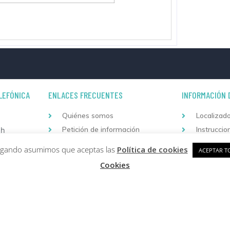
LEFÓNICA
ENLACES FRECUENTES
INFORMACIÓN 
Quiénes somos
Localizado
Petición de información
Instruccio
 h
Preguntas frecuentes
Condicion
vegando asumimos que aceptas las
Política de cookies
ACEPTAR T
h
Bolsas de contratación y enlaces
Condicion
Cookies
de interés
garantía 
Pago personalizado
Copyright © 2026 Formación Continuada Logoss |
Diseño