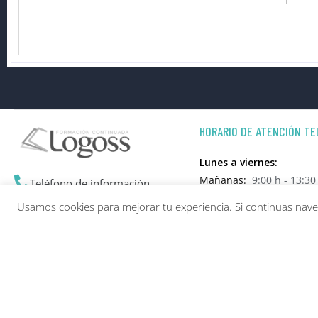
HORARIO DE ATENCIÓN TE
Lunes a viernes:
Mañanas:
9:00 h - 13:30
Teléfono de información
Lunes a jueves:
953 24 55 00
Usamos cookies para mejorar tu experiencia. Si continuas na
Tardes:
16:00 h - 19:00 
614952873