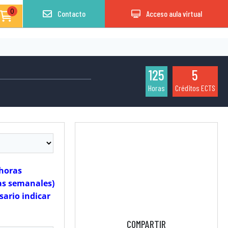
0
Contacto
Acceso aula virtual
125
5
Horas
Créditos ECTS
 horas
ras semanales)
sario indicar
COMPARTIR