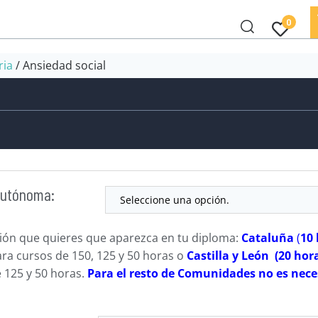
0
ria
/ Ansiedad social
Autónoma:
ción que quieres que aparezca en tu diploma:
Cataluña
(
10
ra cursos de 150, 125 y 50 horas o
Castilla y León (20 ho
 125 y 50 horas.
Para el resto de Comunidades no es nece