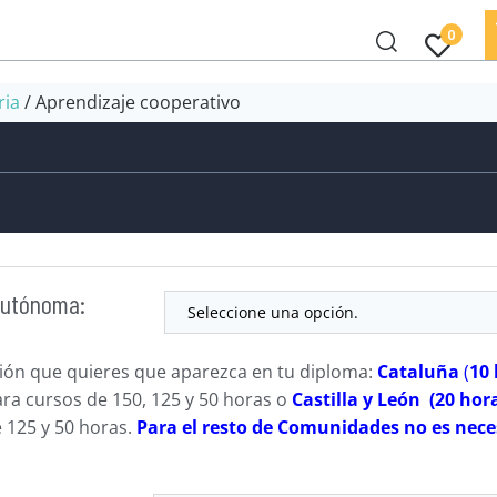
0
ria
/ Aprendizaje cooperativo
Autónoma:
ción que quieres que aparezca en tu diploma:
Cataluña
(
10
ra cursos de 150, 125 y 50 horas o
Castilla y León (20 ho
 125 y 50 horas.
Para el resto de Comunidades no es nece