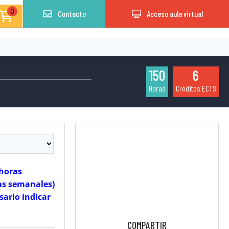
0
Contacto
Acceso aula virtual
150
6
Horas
Créditos ECTS
 horas
ras semanales)
sario indicar
COMPARTIR