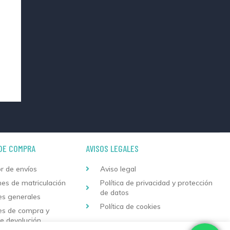
DE COMPRA
AVISOS LEGALES
r de envíos
Aviso legal
nes de matriculación
Política de privacidad y protección
de datos
es generales
Política de cookies
es de compra y
de devolución
Descarga nuestra aplicación