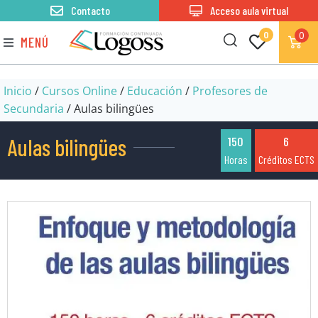
Contacto
Acceso aula virtual
0
0
MENÚ
Inicio
/
Cursos Online
/
Educación
/
Profesores de
Secundaria
/ Aulas bilingües
Aulas bilingües
150
6
Horas
Créditos ECTS