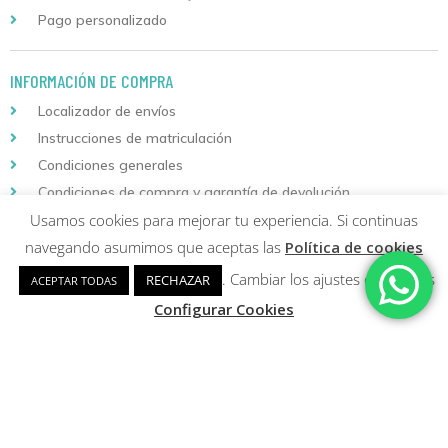
Pago personalizado
INFORMACIÓN DE COMPRA
Localizador de envíos
Instrucciones de matriculación
Condiciones generales
Condiciones de compra y garantía de devolución
Usamos cookies para mejorar tu experiencia. Si continuas
navegando asumimos que aceptas las
Política de cookies
AVISOS LEGALES
. Cambiar los ajustes de cookies
RECHAZAR
ACEPTAR TODAS
Aviso legal
Configurar Cookies
Política de privacidad y protección de datos
Política de cookies
Descarga nuestra aplicación
para Android