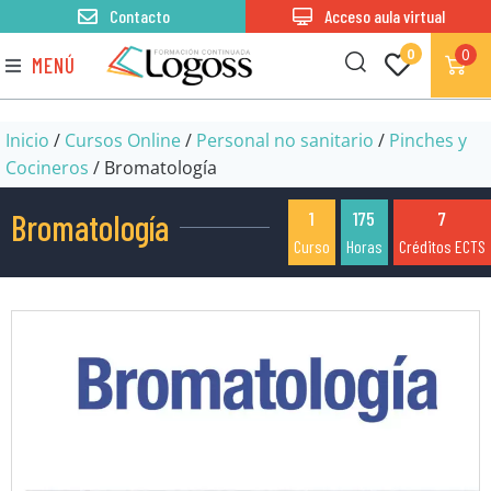
Contacto
Acceso aula virtual
0
0
MENÚ
Inicio
/
Cursos Online
/
Personal no sanitario
/
Pinches y
Cocineros
/ Bromatología
Bromatología
1
175
7
Curso
Horas
Créditos ECTS