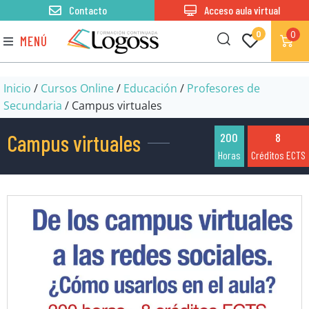
Contacto
Acceso aula virtual
0
0
MENÚ
Inicio
/
Cursos Online
/
Educación
/
Profesores de
Secundaria
/ Campus virtuales
Campus virtuales
200
8
Horas
Créditos ECTS