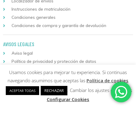
Localizador de envíos
Instrucciones de matriculación
Condiciones generales
Condiciones de compra y garantía de devolución
AVISOS LEGALES
Aviso legal
Política de privacidad y protección de datos
Política de cookies
Usamos cookies para mejorar tu experiencia. Si continuas
navegando asumimos que aceptas las
Política de cookies
Descarga nuestra aplicación
para Android
. Cambiar los ajustes de cookies
RECHAZAR
ACEPTAR TODAS
Configurar Cookies
Copyright © 2026 Formación Continuada Logoss |
Diseño web
y
Desarrollo
Sumurdigital | All Rights Reserved