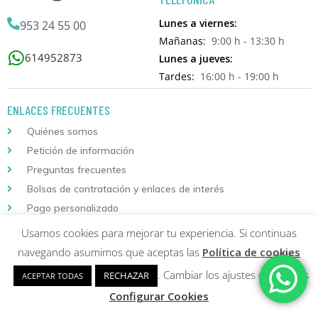
Lunes a viernes:
953 24 55 00
Mañanas:
9:00 h - 13:30 h
614952873
Lunes a jueves:
Tardes:
16:00 h - 19:00 h
ENLACES FRECUENTES
Quiénes somos
Petición de información
Preguntas frecuentes
Bolsas de contratación y enlaces de interés
Pago personalizado
Usamos cookies para mejorar tu experiencia. Si continuas
INFORMACIÓN DE COMPRA
navegando asumimos que aceptas las
Política de cookies
Localizador de envíos
. Cambiar los ajustes de cookies
RECHAZAR
ACEPTAR TODAS
Instrucciones de matriculación
Configurar Cookies
Condiciones generales