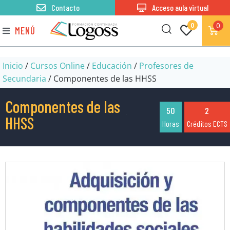
Contacto
Acceso aula virtual
0
0
MENÚ
Inicio
/
Cursos Online
/
Educación
/
Profesores de
Secundaria
/ Componentes de las HHSS
Componentes de las
50
2
HHSS
Horas
Créditos ECTS