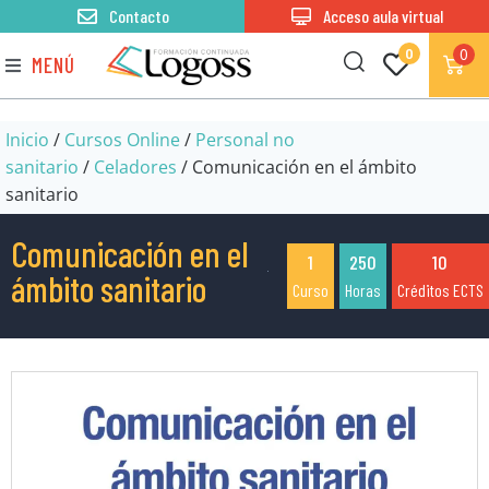
Contacto
Acceso aula virtual
0
0
MENÚ
Inicio
/
Cursos Online
/
Personal no
sanitario
/
Celadores
/ Comunicación en el ámbito
sanitario
Comunicación en el
1
250
10
ámbito sanitario
Curso
Horas
Créditos ECTS