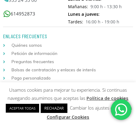
953 24 55 00
Mañanas:
9:00 h - 13:30 h
614952873
Lunes a jueves:
Tardes:
16:00 h - 19:00 h
ENLACES FRECUENTES
Quiénes somos
Petición de información
Preguntas frecuentes
Bolsas de contratación y enlaces de interés
Pago personalizado
Usamos cookies para mejorar tu experiencia. Si continuas
INFORMACIÓN DE COMPRA
navegando asumimos que aceptas las
Política de cookies
Localizador de envíos
. Cambiar los ajustes de cookies
RECHAZAR
ACEPTAR TODAS
Instrucciones de matriculación
Configurar Cookies
Condiciones generales
Condiciones de compra y garantía de devolución