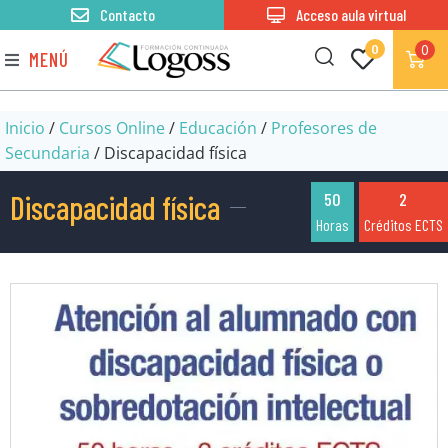
Contacto
Acceso aula virtual
0
0
MENÚ
Inicio
/
Cursos Online
/
Educación
/
Profesores de
Secundaria
/ Discapacidad física
Discapacidad física
50
2
Horas
Créditos ECTS