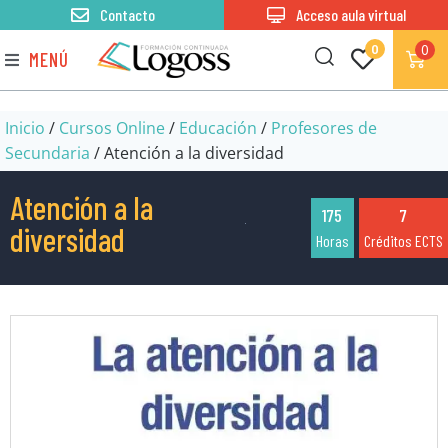
Contacto
Acceso aula virtual
0
0
MENÚ
Inicio
/
Cursos Online
/
Educación
/
Profesores de
Secundaria
/ Atención a la diversidad
Atención a la
175
7
diversidad
Horas
Créditos ECTS