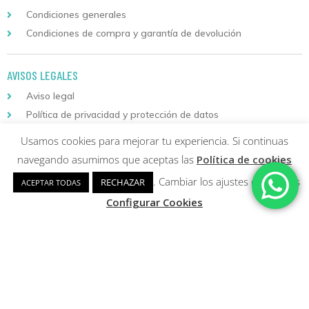
Condiciones generales
Condiciones de compra y garantía de devolución
AVISOS LEGALES
Aviso legal
Política de privacidad y protección de datos
Política de cookies
Usamos cookies para mejorar tu experiencia. Si continuas
navegando asumimos que aceptas las
Política de cookies
Descarga nuestra aplicación
para Android
. Cambiar los ajustes de cookies
RECHAZAR
ACEPTAR TODAS
Configurar Cookies
Copyright © 2026 Formación Continuada Logoss |
Diseño web
y
Desarrollo
Sumurdigital | All Rights Reserved