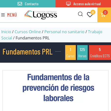
Contacto
Acceso aula virtual
0
0
MENÚ
Inicio
/
Cursos Online
/
Personal no sanitario
/
Trabajo
Social
/ Fundamentos PRL
Fundamentos PRL
1
125
5
Curso
Horas
Créditos ECTS