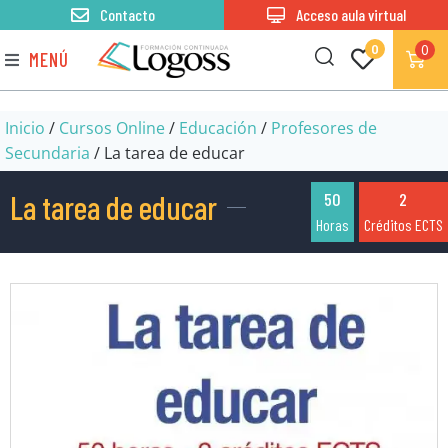
Contacto
Acceso aula virtual
0
0
MENÚ
Inicio
/
Cursos Online
/
Educación
/
Profesores de
Secundaria
/ La tarea de educar
La tarea de educar
50
2
Horas
Créditos ECTS