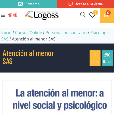
Contacto
Acceso aula virtual
0
0
MENÚ
Inicio
/
Cursos Online
/
Personal no sanitario
/
Psicología
SAS
/ Atención al menor SAS
Atención al menor
1
250
SAS
Curso
Horas