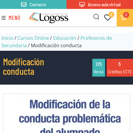
Contacto
Acceso aula virtual
0
0
MENÚ
Inicio
/
Cursos Online
/
Educación
/
Profesores de
Secundaria
/ Modificación conducta
Modificación
125
5
conducta
Horas
Créditos ECTS