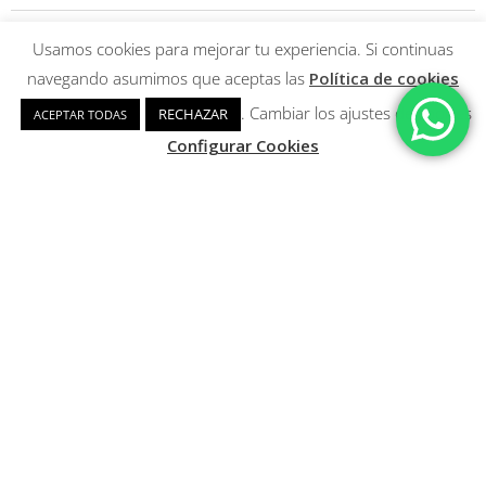
INFORMACIÓN DE COMPRA
Usamos cookies para mejorar tu experiencia. Si continuas
Localizador de envíos
navegando asumimos que aceptas las
Política de cookies
Instrucciones de matriculación
. Cambiar los ajustes de cookies
RECHAZAR
ACEPTAR TODAS
Condiciones generales
Configurar Cookies
Condiciones de compra y garantía de devolución
AVISOS LEGALES
Aviso legal
Política de privacidad y protección de datos
Política de cookies
Descarga nuestra aplicación
para Android