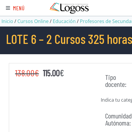
MENÚ
Inicio
/
Cursos Online
/
Educación
/
Profesores de Secunda
LOTE 6 – 2 Cursos 325 horas 
138.00
€
115.00
€
Tipo
docente:
Indica tu cate
Comunidad
Autónoma: