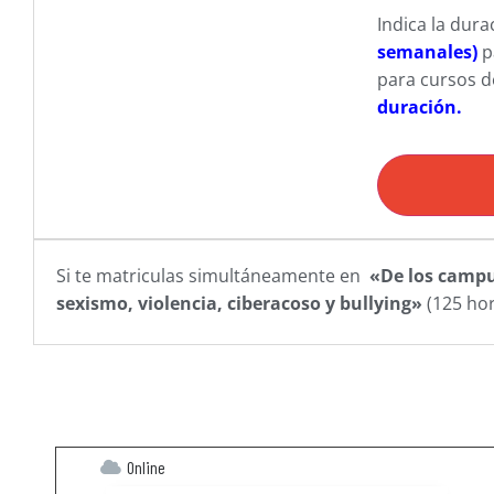
Indica la dur
semanales)
p
para cursos d
duración.
Si te matriculas simultáneamente en
«De los campus
sexismo, violencia, ciberacoso y bullying»
(125 hor
Online