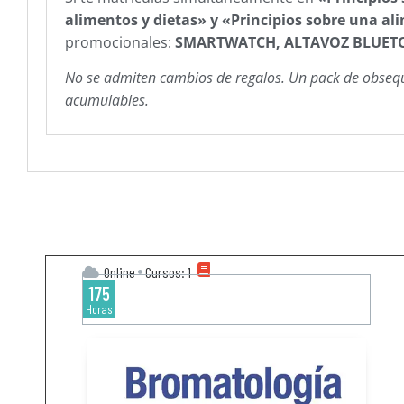
alimentos y dietas» y «Principios sobre una al
promocionales:
SMARTWATCH, ALTAVOZ BLUETO
​No se admiten cambios de regalos. Un pack de obsequio
acumulables.
Online
Cursos: 1
175
Horas