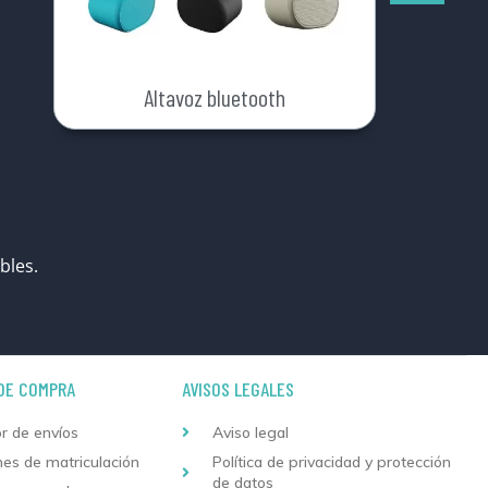
Altavoz bluetooth
bles.
DE COMPRA
AVISOS LEGALES
r de envíos
Aviso legal
nes de matriculación
Política de privacidad y protección
de datos