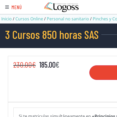
MENÚ
Inicio
/
Cursos Online
/
Personal no sanitario
/
Pinches y C
3 Cursos 850 horas SAS
230.00
€
185.00
€
Si te matriculas simultáneamente en
«Principios