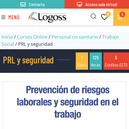
Contacto
Acceso aula virtual
0
0
MENÚ
Inicio
/
Cursos Online
/
Personal no sanitario
/
Trabajo
Social
/ PRL y seguridad
PRL y seguridad
1
125
5
Curso
Horas
Créditos ECTS