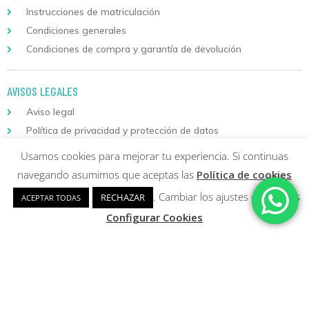
Instrucciones de matriculación
Condiciones generales
Condiciones de compra y garantía de devolución
AVISOS LEGALES
Aviso legal
Política de privacidad y protección de datos
Política de cookies
Usamos cookies para mejorar tu experiencia. Si continuas
navegando asumimos que aceptas las
Política de cookies
Descarga nuestra aplicación
para Android
. Cambiar los ajustes de cookies
RECHAZAR
ACEPTAR TODAS
Configurar Cookies
Copyright © 2026 Formación Continuada Logoss |
Diseño web
y
Desarrollo
Sumurdigital | All Rights Reserved