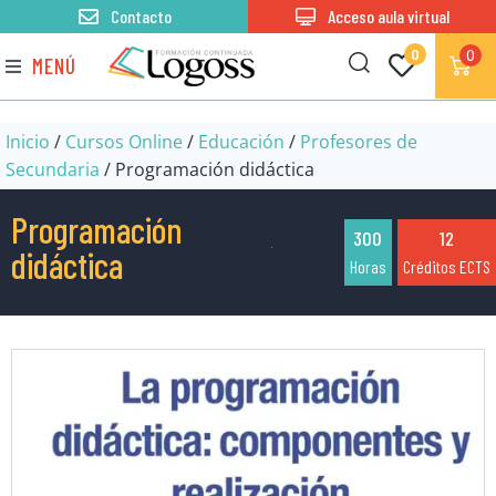
Contacto
Acceso aula virtual
0
0
MENÚ
Inicio
/
Cursos Online
/
Educación
/
Profesores de
Secundaria
/ Programación didáctica
Programación
300
12
didáctica
Horas
Créditos ECTS