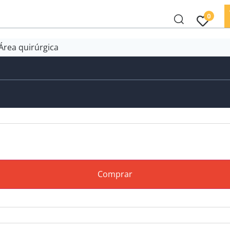
0
Área quirúrgica
Comprar