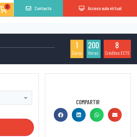
0
Contacto
Acceso aula virtual
1
200
8
Curso
Horas
Créditos ECTS
COMPARTIR