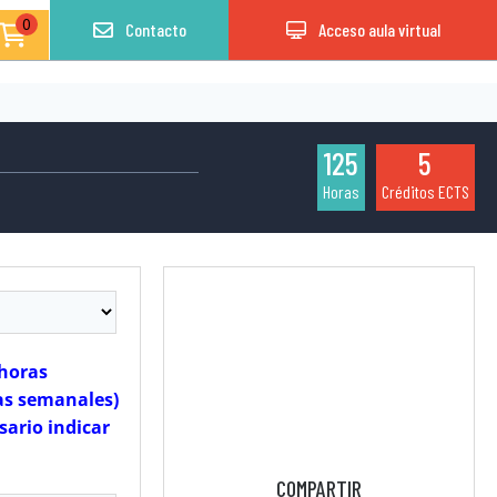
0
Contacto
Acceso aula virtual
125
5
Horas
Créditos ECTS
 horas
ras semanales)
sario indicar
COMPARTIR