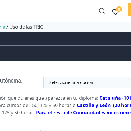
0
ria
/ Uso de las TRIC
Autónoma:
ción que quieres que aparezca en tu diploma:
Cataluña
(
10
ra cursos de 150, 125 y 50 horas o
Castilla y León (20 ho
 125 y 50 horas.
Para el resto de Comunidades no es nece