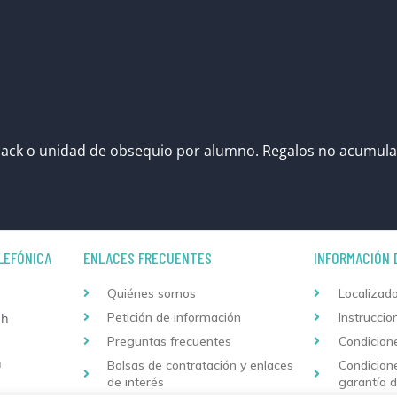
ack o unidad de obsequio por alumno. Regalos no acumula
LEFÓNICA
ENLACES FRECUENTES
INFORMACIÓN 
Quiénes somos
Localizado
Petición de información
Instruccio
 h
Preguntas frecuentes
Condicion
h
Bolsas de contratación y enlaces
Condicion
de interés
garantía 