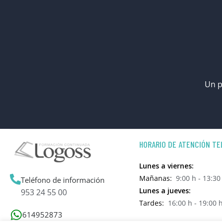
Un p
HORARIO DE ATENCIÓN TE
Lunes a viernes:
Mañanas:
9:00 h - 13:30
Teléfono de información
Lunes a jueves:
953 24 55 00
Tardes:
16:00 h - 19:00 
614952873