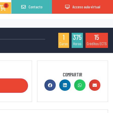
0
Contacto
Acceso aula virtual
1
375
15
Curso
Horas
Créditos ECTS
COMPARTIR