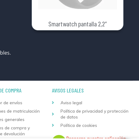
Smartwatch pantalla 2,2″
bles.
DE COMPRA
AVISOS LEGALES
r de envíos
Aviso legal
nes de matriculación
Política de privacidad y protección
de datos
es generales
Política de cookies
es de compra y
de devolución
Descarga nuestra aplicación